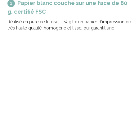
Papier blanc couché sur une face de 80
1
g, certifié FSC
Réalisé en pure cellulose, il s’agit d’un papier d’impression de
très haute qualité, homogène et lisse, qui garantit une
impression optimale en valorisant les couleurs. Le papier
utilisé est certifié FSC.
Aluminium de 9 my
2
Léger et ductile, l’aluminium est particulièrement performant
dans le contexte de packaging flexible. Il est caractérisé par
une capacité de conservation élevée dans la mesure où il agit
comme un écran de protection contre la lumière, l’humidité
et les agents contaminants.
Cast PP de 80 my
3
Le polypropylène sert de couche barrière contre l’humidité
et de couche de soudure. Ce polymère est garanti pour un
contact salubre et fiable avec les aliments.