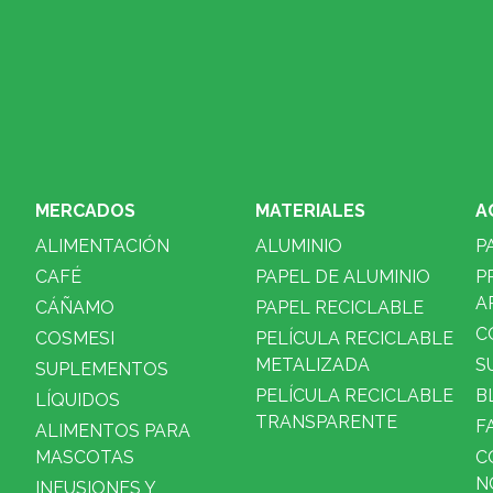
MERCADOS
MATERIALES
A
ALIMENTACIÓN
ALUMINIO
P
CAFÉ
PAPEL DE ALUMINIO
P
A
CÁÑAMO
PAPEL RECICLABLE
C
COSMESI
PELÍCULA RECICLABLE
METALIZADA
S
SUPLEMENTOS
PELÍCULA RECICLABLE
B
LÍQUIDOS
TRANSPARENTE
F
ALIMENTOS PARA
MASCOTAS
C
N
INFUSIONES Y